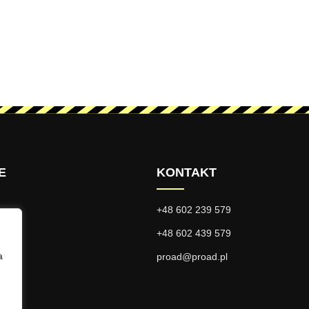
E
KONTAKT
+48 602 239 579
ści
+48 602 439 579
a
ci
proad@proad.pl
je