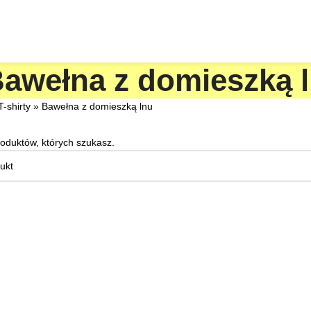
awełna z domieszką 
T-shirty
»
Bawełna z domieszką lnu
roduktów, których szukasz.