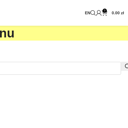
0
EN
0.00
zł
lnu