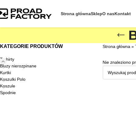
Strona główna
Sklep
O nas
Kontakt
B
KATEGORIE PRODUKTÓW
Strona główna
»
T-shirty
Nie znaleziono p
Bluzy nierozpinane
Kurtki
Koszulki Polo
Koszule
Spodnie