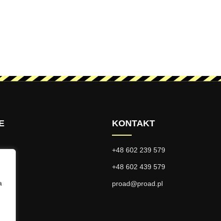
E
KONTAKT
+48 602 239 579
ści
+48 602 439 579
a
ci
proad@proad.pl
je