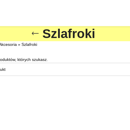
Szlafroki
Akcesoria
»
Szlafroki
roduktów, których szukasz.